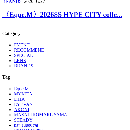
BRANDS
2026.05.27
〈Eque.M〉2026SS HYPE CITY colle...
Category
EVENT
RECOMMEND
SPECIAL
LENS
BRANDS
Tag
Eque.M
MYKITA
DITA
EYEVAN
AKONI
MASAHIROMARUYAMA
STEADY
bau.Classical