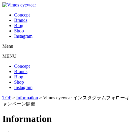
Concept
Brands
Blog
Shop
Instagram
Menu
MENU
Concept
Brands
Blog
Shop
Instagram
TOP
>
Information
>
Vimos eyewear インスタグラムフォローキ
ャンペーン開催
Information