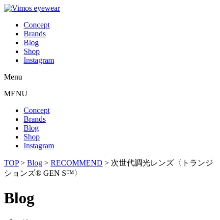
Concept
Brands
Blog
Shop
Instagram
Menu
MENU
Concept
Brands
Blog
Shop
Instagram
TOP
>
Blog
>
RECOMMEND
>
次世代調光レンズ〈トランジ
ションズ® GEN S™〉
Blog