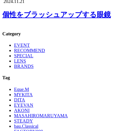
2024.11.21
個性をブラッシュアップする眼鏡
Category
EVENT
RECOMMEND
SPECIAL
LENS
BRANDS
Tag
Eque.M
MYKITA
DITA
EYEVAN
AKONI
MASAHIROMARUYAMA
STEADY
bau.Classical